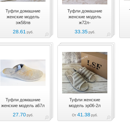
Туфли домашние
Туфли домашние
женские модель
женские модель
эж58лв
ж72л-
28.61
33.35
руб.
руб.
Туфли домашние
Туфли женские
женские модель а67л
модель эр06-2л
27.70
41.38
руб.
От
руб.