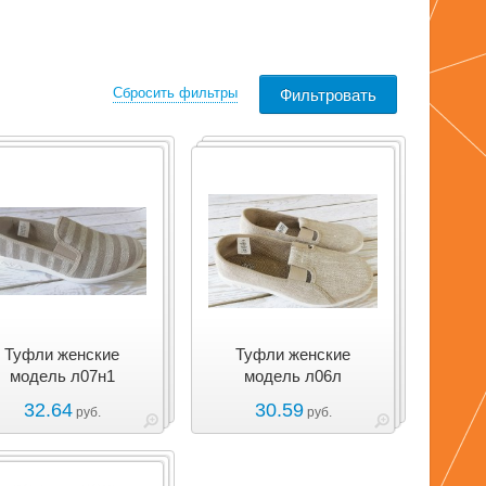
Сбросить фильтры
Туфли женские
Туфли женские
модель л07н1
модель л06л
32.64
30.59
руб.
руб.