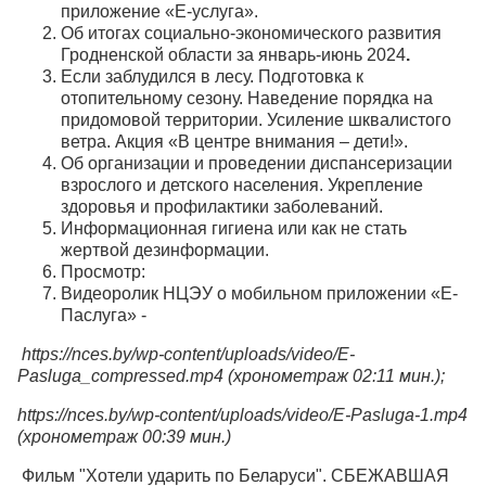
приложение «Е-услуга».
Об итогах социально-экономического развития
Гродненской области за январь-июнь 2024
.
Если заблудился в лесу. Подготовка к
отопительному сезону. Наведение порядка на
придомовой территории. Усиление шквалистого
ветра. Акция «В центре внимания – дети!».
Об организации и проведении диспансеризации
взрослого и детского населения. Укрепление
здоровья и профилактики заболеваний.
Информационная гигиена или как не стать
жертвой дезинформации.
Просмотр:
Видеоролик НЦЭУ о мобильном приложении «Е-
Паслуга» -
https://nces.by/wp-content/uploads/video/E-
Pasluga_compressed.mp4 (хронометраж 02:11 мин.);
https://nces.by/wp-content/uploads/video/E-Pasluga-1.mp4
(хронометраж 00:39 мин.)
Фильм "Хотели ударить по Беларуси". СБЕЖАВШАЯ