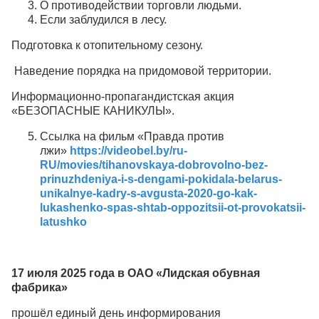
О противодействии торговли людьми.
Если заблудился в лесу.
Подготовка к отопительному сезону.
Наведение порядка на придомовой территории.
Информационно-пропагандистская акция
«БЕЗОПАСНЫЕ КАНИКУЛЫ».
Ссылка на фильм «Правда против
лжи»
https://videobel.by/ru-
RU/movies/tihanovskaya-dobrovolno-bez-
prinuzhdeniya-i-s-dengami-pokidala-belarus-
unikalnye-kadry-s-avgusta-2020-go-kak-
lukashenko-spas-shtab-oppozitsii-ot-provokatsii-
latushko
17 июля 2025 года в ОАО «Лидская обувная
фабрика»
прошёл единый день информирования