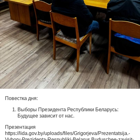
Повестка дня:
Выборы Президента Республики Беларусь:
Будущее зависит от нас.
Презентация
https://lida.gov.by/uploads/files/Grigorjeva/Prezentatsija.-
Vybory-Prezidenta-Respubliki-Belarus.Buduschee-zavisit-