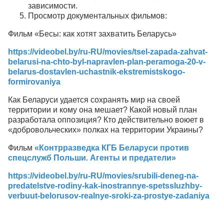
зависимости.
Просмотр документальных фильмов:
Фильм «Бесы: как хотят захватить Беларусь»
https://videobel.by/ru-RU/movies/tsel-zapada-zahvat-
belarusi-na-chto-byl-napravlen-plan-peramoga-20-v-
belarus-dostavlen-uchastnik-ekstremistskogo-
formirovaniya
Как Беларуси удается сохранять мир на своей
территории и кому она мешает? Какой новый план
разработала оппозиция? Кто действительно воюет в
«добровольческих» полках на территории Украины?
Фильм
«Контрразведка КГБ Беларуси против
спецслужб Польши. Агенты и предатели»
https://videobel.by/ru-RU/movies/srubili-deneg-na-
predatelstve-rodiny-kak-inostrannye-spetssluzhby-
verbuut-belorusov-realnye-sroki-za-prostye-zadaniya