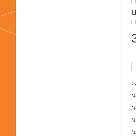
Ц
Т
М
М
М
М