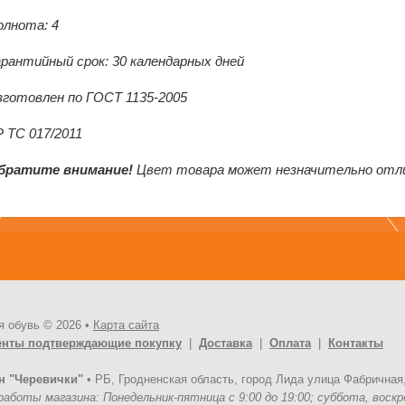
олнота: 4
арантийный срок: 30 календарных дней
зготовлен по ГОСТ 1135-2005
Р ТС 017/2011
братите внимание!
Цвет товара может незначительно отл
я обувь © 2026 •
Карта сайта
енты подтверждающие покупку
|
Доставка
|
Оплата
|
Контакты
н "Черевички"
•
РБ, Гродненская область, город Лида улица Фабричная,
аботы магазина: Понедельник-пятница с 9:00 до 19:00; суббота, воскре