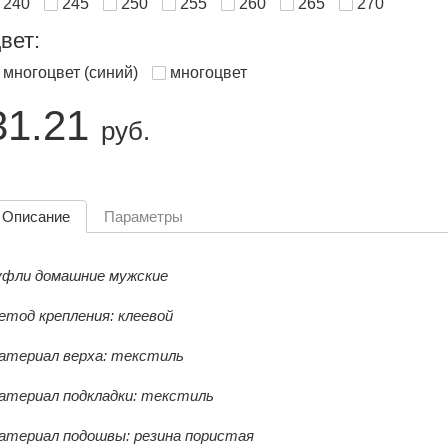
240
245
250
255
260
265
270
вет:
многоцвет (синий)
многоцвет
31.21
руб.
Описание
Параметры
уфли домашние мужские
етод крепления: клеевой
атериал верха: текстиль
атериал подкладки: текстиль
атериал подошвы: резина пористая