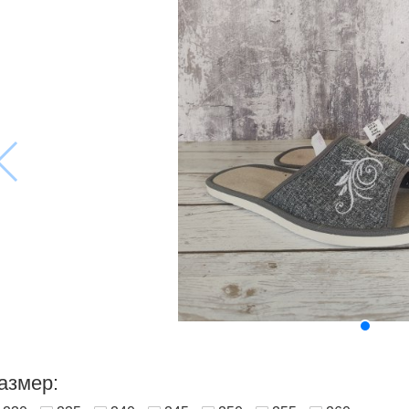
азмер: