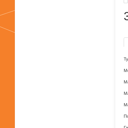
Т
М
М
М
М
По
Г