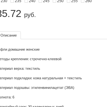
230
235
240
245
250
255
260
35.72
руб.
Описание
уфли домашние женские
етоды крепления: строчечно-клеевой
атериал верха: текстиль
атериал подкладки: кожа натуральная + текстиль
атериал подошвы: этиленвинилацетат (ЭВА)
лнота: 6
арантийный срок: 30 календарных дней