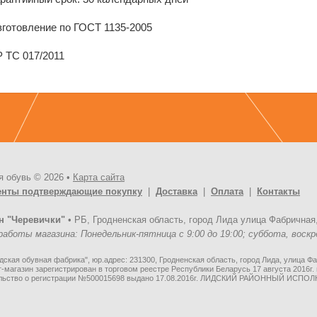
зготовление по ГОСТ 1135-2005
Р ТС 017/2011
я обувь © 2026 •
Карта сайта
енты подтверждающие покупку
|
Доставка
|
Оплата
|
Контакты
н "Черевички"
•
РБ, Гродненская область, город Лида улица Фабричная,
аботы магазина: Понедельник-пятница с 9:00 до 19:00; суббота, воскре
ская обувная фабрика", юр.адрес: 231300, Гродненская область, город Лида, улица Фа
-магазин зарегистрирован в торговом реестре Республики Беларусь 17 августа 2016г.
льство о регистрации №500015698 выдано 17.08.2016г. ЛИДСКИЙ РАЙОННЫЙ ИСП