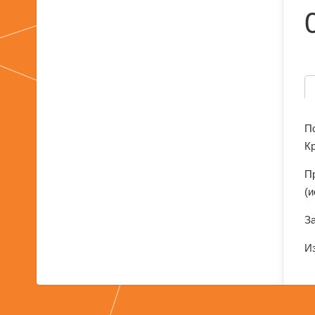
П
К
П
(
За
Из