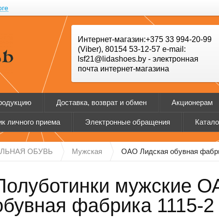
оге
Интернет-магазин:+375 33 994-20-99
(Viber), 80154 53-12-57 e-mail:
lsf21@lidashoes.by - электронная
почта интернет-магазина
продукцию
Доставка, возврат и обмен
Акционерам
к личного приема
Электронные обращения
Катало
ЛЬНАЯ ОБУВЬ
Мужская
ОАО Лидская обувная фабри
Полуботинки мужские О
обувная фабрика 1115-2