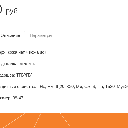
0
руб.
Описание
Параметры
рх: кожа нат.+ кожа иск.
дкладка: мех иск.
одошва: ТПУ/ПУ
щитные свойства: : Нс, Нм, Щ20, К20, Ми, Сж, З, Пн, Тн20, Мун2
змер: 39-47