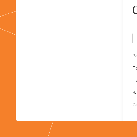
Ве
По
П
За
Ра