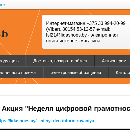
оге
Интернет-магазин:+375 33 994-20-99
(Viber), 80154 53-12-57 e-mail:
lsf21@lidashoes.by - электронная
почта интернет-магазина
продукцию
Доставка, возврат и обмен
Акционерам
к личного приема
Электронные обращения
Катало
кция "Неделя цифровой грамотност
tps://lidashoes.by/--edinyi-den-informirovaniya