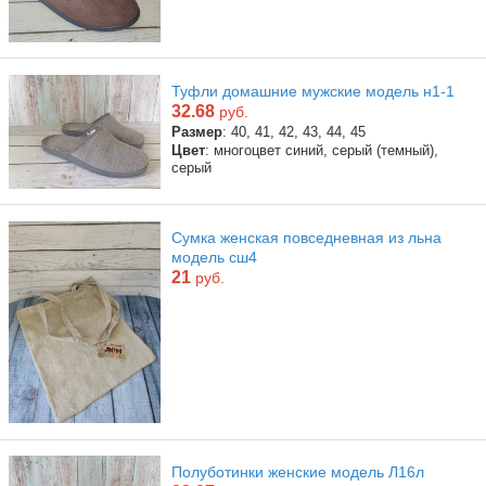
Туфли домашние мужские модель н1-1
32.68
руб.
Размер
: 40, 41, 42, 43, 44, 45
Цвет
: многоцвет синий, серый (темный),
серый
Сумка женская повседневная из льна
модель сш4
21
руб.
Полуботинки женские модель Л16л