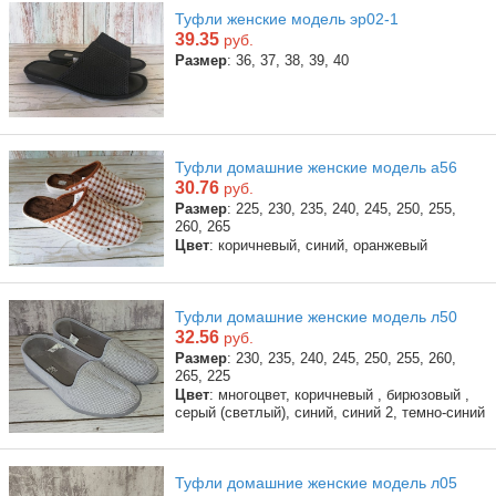
Туфли женские модель эр02-1
39.35
руб.
Размер
: 36, 37, 38, 39, 40
Туфли домашние женские модель а56
30.76
руб.
Размер
: 225, 230, 235, 240, 245, 250, 255,
260, 265
Цвет
: коричневый, синий, оранжевый
Туфли домашние женские модель л50
32.56
руб.
Размер
: 230, 235, 240, 245, 250, 255, 260,
265, 225
Цвет
: многоцвет, коричневый , бирюзовый ,
серый (светлый), синий, синий 2, темно-синий
Туфли домашние женские модель л05