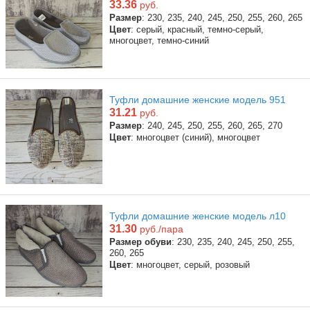
33.36
руб.
Размер
: 230, 235, 240, 245, 250, 255, 260, 265
Цвет
: серый, красный, темно-серый,
многоцвет, темно-синий
Туфли домашние женские модель 951
31.21
руб.
Размер
: 240, 245, 250, 255, 260, 265, 270
Цвет
: многоцвет (синий), многоцвет
Туфли домашние женские модель л10
31.30
руб./пара
Размер обуви
: 230, 235, 240, 245, 250, 255,
260, 265
Цвет
: многоцвет, серый, розовый